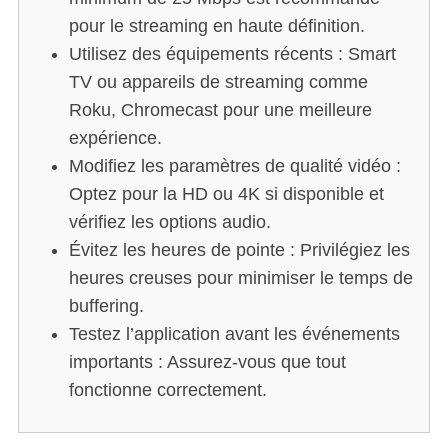
pour le streaming en haute définition.
S
Utilisez des équipements récents : Smart
e
TV ou appareils de streaming comme
a
Roku, Chromecast pour une meilleure
r
c
expérience.
h
Modifiez les paramètres de qualité vidéo :
f
Optez pour la HD ou 4K si disponible et
o
vérifiez les options audio.
r
:
Évitez les heures de pointe : Privilégiez les
heures creuses pour minimiser le temps de
buffering.
Testez l’application avant les événements
importants : Assurez-vous que tout
fonctionne correctement.