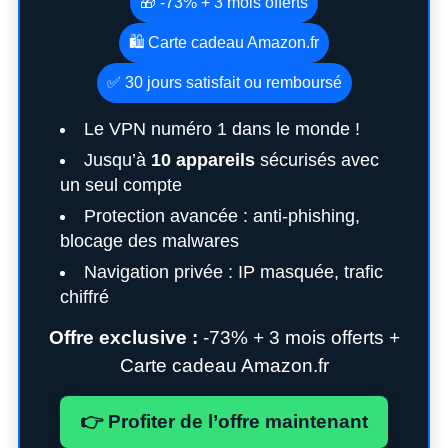
🎁 -73% + 3 mois offerts
🛍️ Carte cadeau Amazon.fr
✅ 30 jours satisfait ou remboursé
Le VPN numéro 1 dans le monde !
Jusqu’à
10 appareils
sécurisés avec
un seul compte
Protection avancée : anti-phishing,
blocage des malwares
Navigation privée : IP masquée, trafic
chiffré
Offre exclusive :
-73% + 3 mois offerts +
Carte cadeau Amazon.fr
👉 Profiter de l’offre maintenant