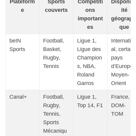
Plateform
Sports
Compétiti
Disponibi
e
couverts
ons
ité
important
géograph
es
que
beIN
Football,
Ligue 1,
Internatio
Sports
Basket,
Ligue des
al, certain
Rugby,
Champion
pays
Tennis
s, NBA,
d’Europe,
Roland
Moyen-
Garros
Orient
Canal+
Football,
Ligue 1,
France,
Rugby,
Top 14, F1
DOM-
Tennis,
TOM
Sports
Mécaniqu