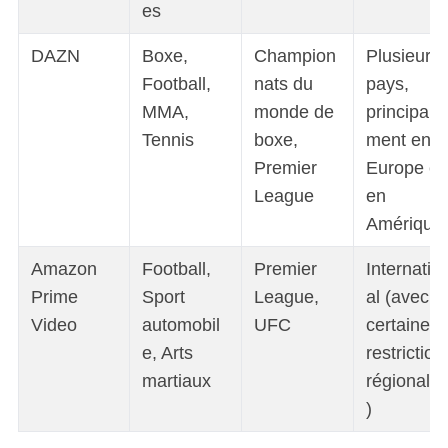
es
DAZN
Boxe,
Champion
Plusieurs
Football,
nats du
pays,
MMA,
monde de
principale
Tennis
boxe,
ment en
Premier
Europe et
League
en
Amérique
Amazon
Football,
Premier
Internatio
Prime
Sport
League,
al (avec
Video
automobil
UFC
certaines
e, Arts
restriction
martiaux
régionale
)