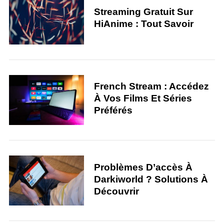
Streaming Gratuit Sur
HiAnime : Tout Savoir
French Stream : Accédez
À Vos Films Et Séries
Préférés
S
e
a
r
c
h
Problèmes D’accès À
f
Darkiworld ? Solutions À
o
Découvrir
r
: