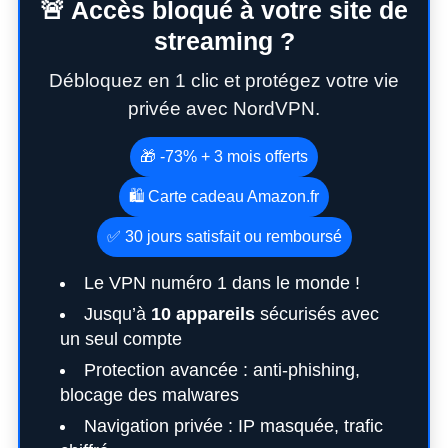
🚨 Accès bloqué à votre site de
r
streaming ?
c
h
Débloquez en 1 clic et protégez votre vie
f
privée avec NordVPN.
o
r
🎁 -73% + 3 mois offerts
:
🛍️ Carte cadeau Amazon.fr
✅ 30 jours satisfait ou remboursé
Le VPN numéro 1 dans le monde !
Jusqu’à
10 appareils
sécurisés avec
un seul compte
Protection avancée : anti-phishing,
blocage des malwares
Navigation privée : IP masquée, trafic