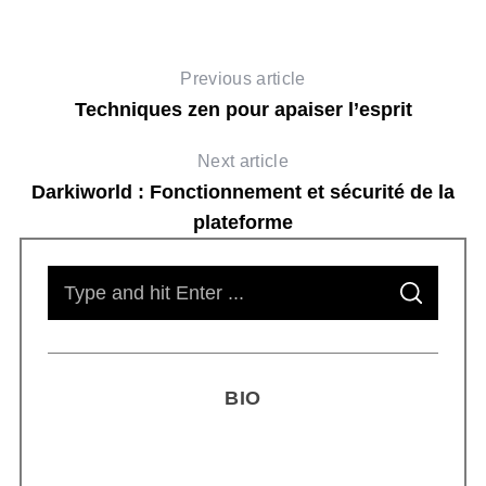
Previous article
Techniques zen pour apaiser l’esprit
Next article
Darkiworld : Fonctionnement et sécurité de la
plateforme
S
S
e
E
A
R
a
C
H
r
BIO
c
h
f