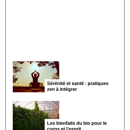
o
r
Smoothie kéfir fermenté : révolution
:
microbiote féminin 2026
Sérénité et santé : pratiques
zen à intégrer
Les bienfaits du bio pour le
corps et l’esprit