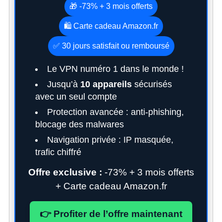
🎁 -73% + 3 mois offerts
S
e
🛍️ Carte cadeau Amazon.fr
a
✅ 30 jours satisfait ou remboursé
r
c
Le VPN numéro 1 dans le monde !
h
f
Jusqu’à
10 appareils
sécurisés
o
avec un seul compte
r
Protection avancée : anti-phishing,
:
blocage des malwares
Navigation privée : IP masquée,
trafic chiffré
Offre exclusive :
-73% + 3 mois offerts
+ Carte cadeau Amazon.fr
👉 Profiter de l’offre maintenant