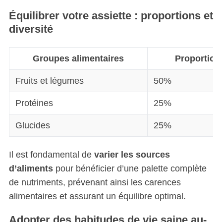
Équilibrer votre assiette : proportions et
diversité
Groupes alimentaires
Proportion
Fruits et légumes
50%
Protéines
25%
Glucides
25%
Il est fondamental de
varier les sources
S
e
d’aliments
pour bénéficier d’une palette complète
a
de nutriments, prévenant ainsi les carences
r
alimentaires et assurant un équilibre optimal.
c
h
Adopter des habitudes de vie saine au-
f