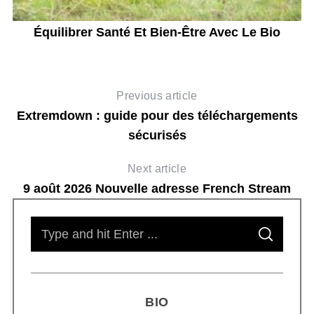
ent
Équilibrer Santé Et Bien-Être Avec Le Bio
Previous article
Extremdown : guide pour des téléchargements
sécurisés
Next article
9 août 2026 Nouvelle adresse French Stream
S
S
e
E
A
R
a
C
H
r
BIO
c