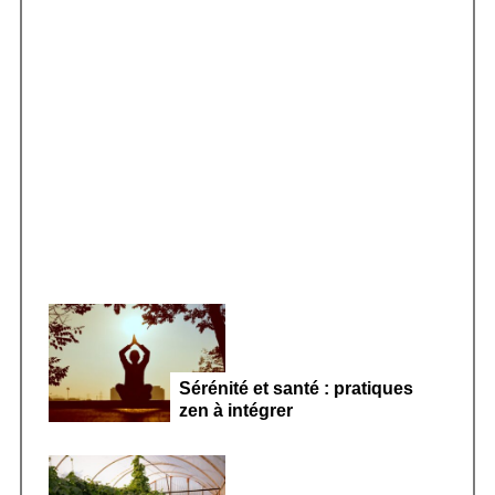
h
f
o
r
Smoothie kéfir fermenté : révolution
:
microbiote féminin 2026
Sérénité et santé : pratiques
zen à intégrer