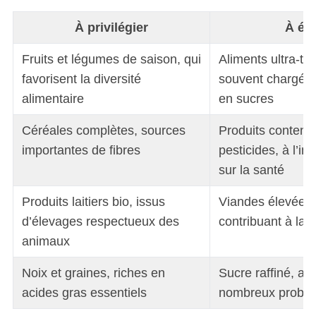
À privilégier
À évi
Fruits et légumes de saison, qui
Aliments ultra-tr
favorisent la diversité
souvent chargés e
alimentaire
en sucres
Céréales complètes, sources
Produits contena
importantes de fibres
pesticides, à l’i
sur la santé
Produits laitiers bio, issus
Viandes élevées 
d’élevages respectueux des
contribuant à la 
animaux
Noix et graines, riches en
Sucre raffiné, as
acides gras essentiels
nombreux problè