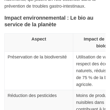
prévention de troubles gastro-intestinaux.
Impact environnemental : Le bio au
service de la planète
Aspect
Impact de l’
biolog
Préservation de la biodiversité
Utilisation de var
respect des éco
naturels, réduisan
de 75 % de la bio
agricole.
Réduction des pesticides
Moins de produit
nuisibles dans les
contribuant à la p