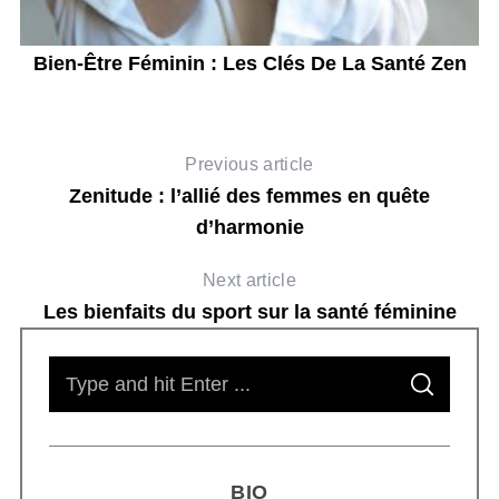
Bien-Être Féminin : Les Clés De La Santé Zen
Previous article
Zenitude : l’allié des femmes en quête
d’harmonie
Next article
Les bienfaits du sport sur la santé féminine
S
S
e
E
A
R
a
C
H
r
BIO
c