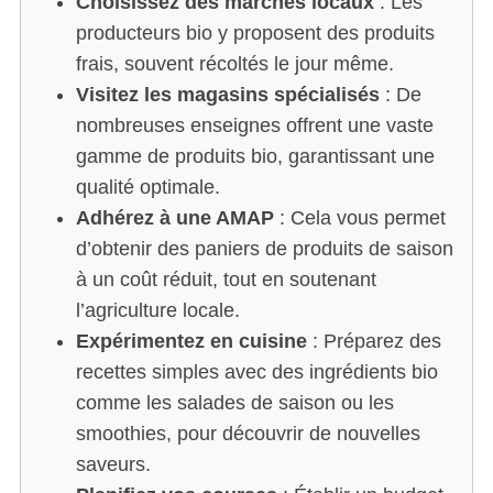
Choisissez des marchés locaux
: Les
producteurs bio y proposent des produits
frais, souvent récoltés le jour même.
Visitez les magasins spécialisés
: De
nombreuses enseignes offrent une vaste
S
gamme de produits bio, garantissant une
e
qualité optimale.
a
Adhérez à une AMAP
: Cela vous permet
r
c
d’obtenir des paniers de produits de saison
h
à un coût réduit, tout en soutenant
f
l’agriculture locale.
o
Expérimentez en cuisine
: Préparez des
r
:
recettes simples avec des ingrédients bio
comme les salades de saison ou les
smoothies, pour découvrir de nouvelles
saveurs.