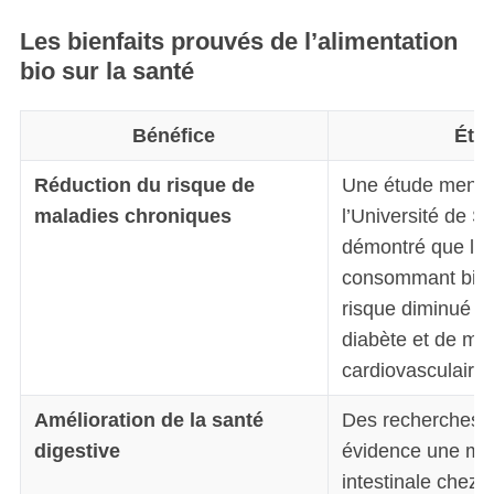
Les bienfaits prouvés de l’alimentation
bio sur la santé
Bénéfice
Étu
Réduction du risque de
Une étude menée
maladies chroniques
l’Université de S
démontré que le
consommant bio 
risque diminué 
diabète et de ma
cardiovasculaires
Amélioration de la santé
Des recherches o
digestive
évidence une meil
intestinale chez 