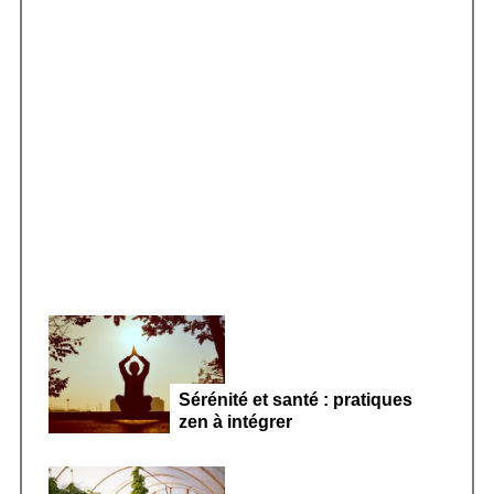
h
f
o
r
Smoothie kéfir fermenté : révolution
:
microbiote féminin 2026
Sérénité et santé : pratiques
zen à intégrer