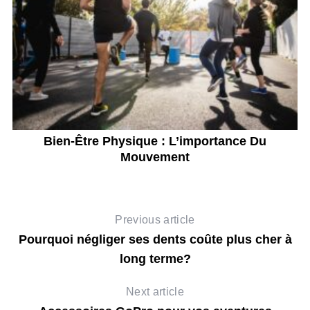
ne
Bien-Être Physique : L’importance Du
L
Mouvement
Previous article
Pourquoi négliger ses dents coûte plus cher à
long terme?
Next article