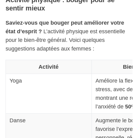
sentir mieux
Saviez-vous que bouger peut améliorer votre
état d’esprit ?
L’activité physique est essentielle
pour le bien-être général. Voici quelques
suggestions adaptées aux femmes :
Activité
Bienf
Yoga
Améliore la flexibi
stress, avec des
montrant une réd
l’anxiété de
50%
.
Danse
Augmente le bon
favorise l’expres
personnelle, rédu