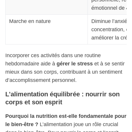
émotionnel de
4
Marche en nature
Diminue l’anxiété 
concentration, ce
améliorer la créa
Incorporer ces activités dans une routine
hebdomadaire aide à
gérer le stress
et à se sentir
S
mieux dans son corps, contribuant à un sentiment
e
d’accomplissement personnel.
a
r
L’alimentation équilibrée : nourrir son
c
corps et son esprit
h
f
o
Pourquoi la nutrition est-elle fondamentale pour
r
le bien-être ?
L’alimentation joue un rôle crucial
: