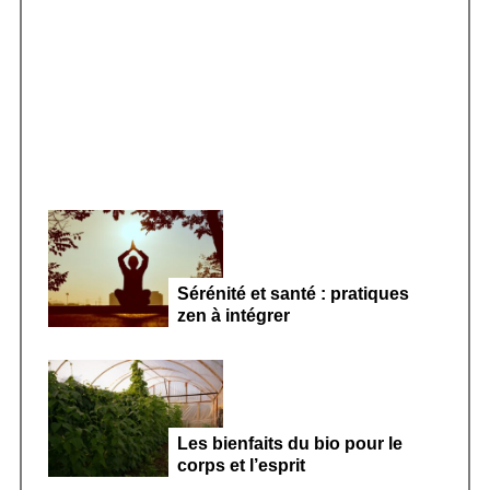
e
r
s
Smoothie kéfir fermenté : révolution
:
microbiote féminin 2026
p
u
b
l
i
c
a
t
Sérénité et santé : pratiques
zen à intégrer
i
o
n
s
Les bienfaits du bio pour le
corps et l’esprit