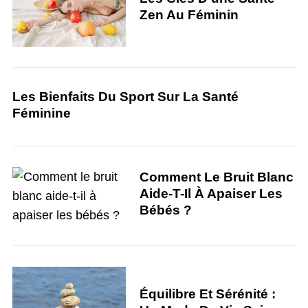
Zen Au Féminin
Les Bienfaits Du Sport Sur La Santé
Féminine
S
e
a
Comment Le Bruit Blanc
r
c
Aide-T-Il À Apaiser Les
h
Bébés ?
f
o
r
:
Équilibre Et Sérénité :