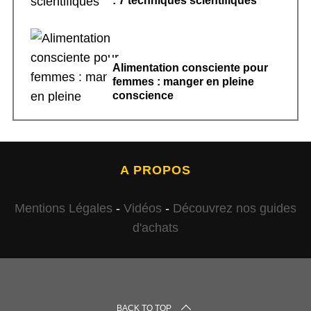
: 7 techniques scientifiques
Alimentation consciente pour
femmes : manger en pleine
conscience
A PROPOS
Mentions Légales
-
Vidéos
-
Découvrez nos guides
d'achats
BACK TO TOP