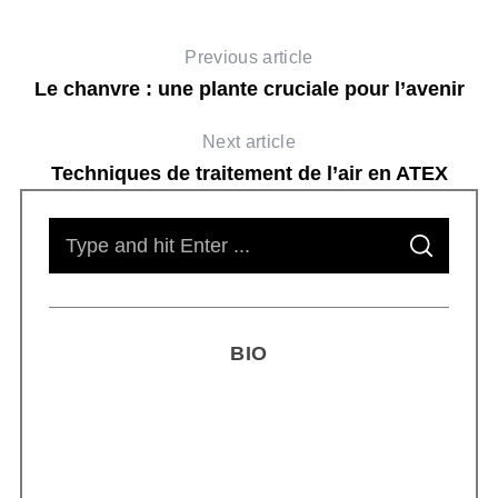
Previous article
Le chanvre : une plante cruciale pour l’avenir
Next article
Techniques de traitement de l’air en ATEX
S
S
e
E
A
R
a
C
H
r
BIO
c
h
f
o
r