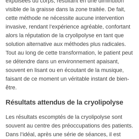
expulsées du corps, résultant en une diminution
visible de la graisse dans la zone traitée. De fait,
cette méthode ne nécessite aucune intervention
invasive, rendant l’expérience agréable, confortant
alors la réputation de la cryolipolyse en tant que
solution alternative aux méthodes plus radicales.
Tout au long de cette transformation, le patient peut
se détendre dans un environnement apaisant,
S
souvent en lisant ou en écoutant de la musique,
e
faisant de ce moment un véritable instant de bien-
a
être.
r
c
Résultats attendus de la cryolipolyse
h
f
Les résultats escomptés de la cryolipolyse sont
o
r
souvent au centre des préoccupations des patients.
:
Dans l’idéal, après une série de séances, il est