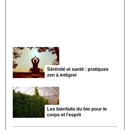
Smoothie kéfir fermenté : révolution
:
microbiote féminin 2026
Sérénité et santé : pratiques
zen à intégrer
Les bienfaits du bio pour le
corps et l’esprit