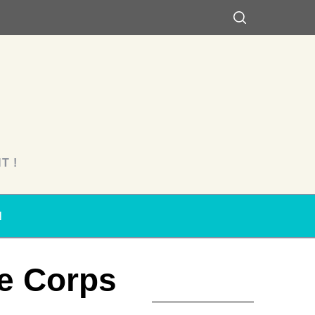
T !
N
Le Corps