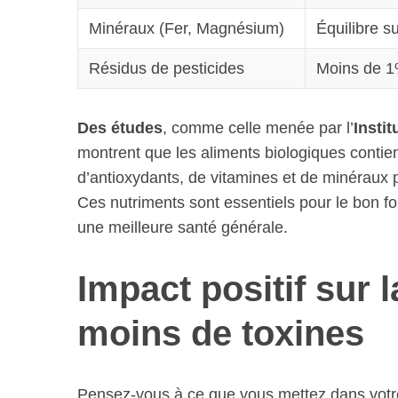
Minéraux (Fer, Magnésium)
Équilibre s
Résidus de pesticides
Moins de 
S
e
Des études
, comme celle menée par l’
Insti
a
r
montrent que les aliments biologiques conti
c
d’antioxydants, de vitamines et de minéraux 
h
Ces nutriments sont essentiels pour le bon f
f
une meilleure santé générale.
o
r
:
Impact positif sur 
moins de toxines
Pensez-vous à ce que vous mettez dans votre