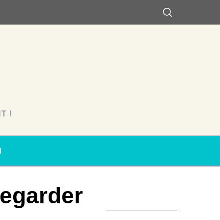
T !
N
Regarder