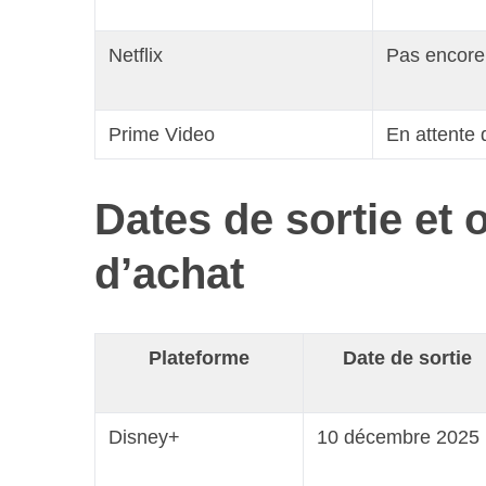
S
e
a
Netflix
Pas encore
r
c
h
Prime Video
En attente 
f
o
r
Dates de sortie et 
:
d’achat
Plateforme
Date de sortie
Disney+
10 décembre 2025