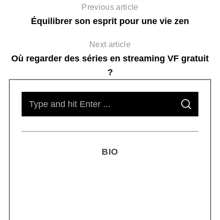
Previous article
Équilibrer son esprit pour une vie zen
Next article
Où regarder des séries en streaming VF gratuit
?
S
S
e
E
A
R
a
C
H
r
BIO
c
h
f
o
r