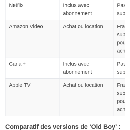
Netflix
Inclus avec
Pas d
abonnement
suppl
Amazon Video
Achat ou location
Frais
suppl
pour 
achat
Canal+
Inclus avec
Pas d
abonnement
suppl
Apple TV
Achat ou location
Frais
suppl
pour 
achat
Comparatif des versions de ‘Old Boy’ :