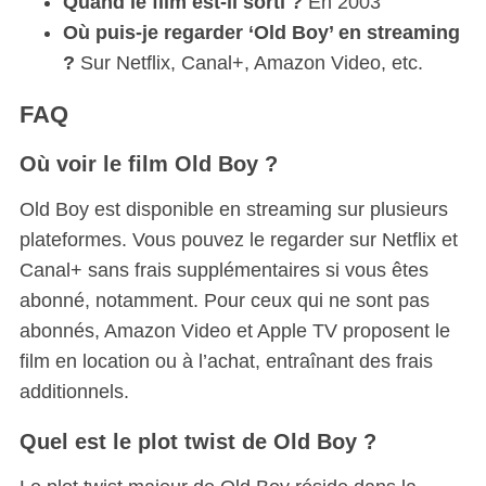
Quand le film est-il sorti ?
En 2003
a
r
Où puis-je regarder ‘Old Boy’ en streaming
c
?
Sur Netflix, Canal+, Amazon Video, etc.
h
f
FAQ
o
r
Où voir le film Old Boy ?
:
Old Boy est disponible en streaming sur plusieurs
plateformes. Vous pouvez le regarder sur Netflix et
Canal+ sans frais supplémentaires si vous êtes
abonné, notamment. Pour ceux qui ne sont pas
abonnés, Amazon Video et Apple TV proposent le
film en location ou à l’achat, entraînant des frais
additionnels.
Quel est le plot twist de Old Boy ?