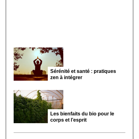
Smoothie kéfir fermenté : révolution
:
microbiote féminin 2026
Sérénité et santé : pratiques
zen à intégrer
Les bienfaits du bio pour le
corps et l’esprit