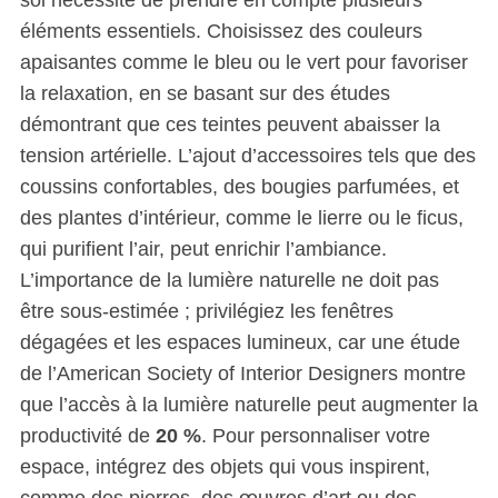
éléments essentiels. Choisissez des couleurs
apaisantes comme le bleu ou le vert pour favoriser
la relaxation, en se basant sur des études
démontrant que ces teintes peuvent abaisser la
tension artérielle. L’ajout d’accessoires tels que des
coussins confortables, des bougies parfumées, et
des plantes d’intérieur, comme le lierre ou le ficus,
qui purifient l’air, peut enrichir l’ambiance.
L’importance de la lumière naturelle ne doit pas
être sous-estimée ; privilégiez les fenêtres
S
dégagées et les espaces lumineux, car une étude
e
de l’American Society of Interior Designers montre
a
que l’accès à la lumière naturelle peut augmenter la
r
c
productivité de
20 %
. Pour personnaliser votre
h
espace, intégrez des objets qui vous inspirent,
f
comme des pierres, des œuvres d’art ou des