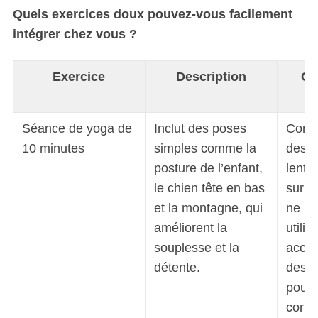
Quels exercices doux pouvez-vous facilement
intégrer chez vous ?
Exercice
Description
Co
Séance de yoga de
Inclut des poses
Comm
10 minutes
simples comme la
des 
posture de l’enfant,
lents
le chien tête en bas
sur la
et la montagne, qui
ne pa
améliorent la
utilis
souplesse et la
acce
détente.
des b
pour 
corps
S