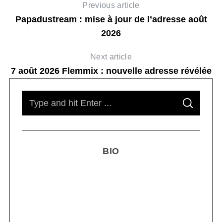
Previous article
Papadustream : mise à jour de l’adresse août
2026
Next article
7 août 2026 Flemmix : nouvelle adresse révélée
S
S
e
E
A
R
a
C
H
r
BIO
c
h
f
o
r
Smoothie kéfir fermenté : révolution