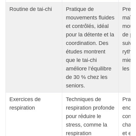
e
Routine de tai-chi
Pratique de
Prend
a
mouvements fluides
maîtr
r
et contrôlés, idéal
mouv
c
pour la détente et la
de pa
h
f
coordination. Des
suiva
o
études montrent
rythm
r
que le tai-chi
mieux
:
améliore l’équilibre
les ef
de 30 % chez les
seniors.
Exercices de
Techniques de
Prati
respiration
respiration profonde
endro
pour réduire le
conce
stress, comme la
chaqu
respiration
et ex