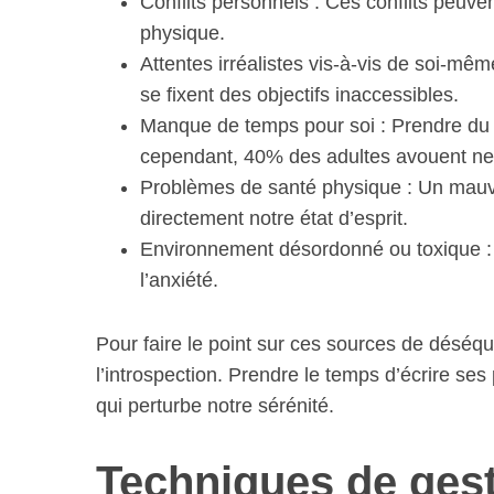
Conflits personnels : Ces conflits peuven
physique.
Attentes irréalistes vis-à-vis de soi-m
se fixent des objectifs inaccessibles.
S
Manque de temps pour soi : Prendre du t
e
cependant, 40% des adultes avouent ne
a
Problèmes de santé physique : Un mauva
r
c
directement notre état d’esprit.
h
Environnement désordonné ou toxique : 
f
l’anxiété.
o
r
:
Pour faire le point sur ces sources de déséquili
l’introspection. Prendre le temps d’écrire ses
qui perturbe notre sérénité.
Techniques de gest