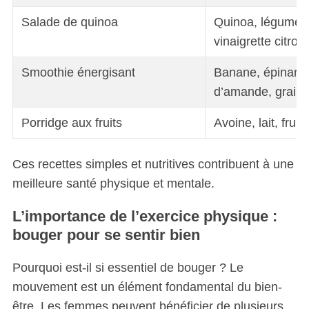
Salade de quinoa
Quinoa, légumes 
S
vinaigrette citro
e
a
Smoothie énergisant
Banane, épinards,
r
d’amande, graine
c
h
Porridge aux fruits
Avoine, lait, fruits
f
o
r
Ces recettes simples et nutritives contribuent à une
:
meilleure santé physique et mentale.
L’importance de l’exercice physique :
bouger pour se sentir bien
Pourquoi est-il si essentiel de bouger ? Le
mouvement est un élément fondamental du bien-
être. Les femmes peuvent bénéficier de plusieurs