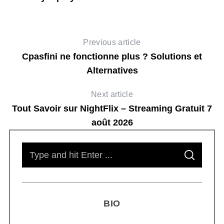
Previous article
Cpasfini ne fonctionne plus ? Solutions et
Alternatives
Next article
Tout Savoir sur NightFlix – Streaming Gratuit 7
août 2026
S
S
e
E
A
R
a
C
H
r
BIO
c
h