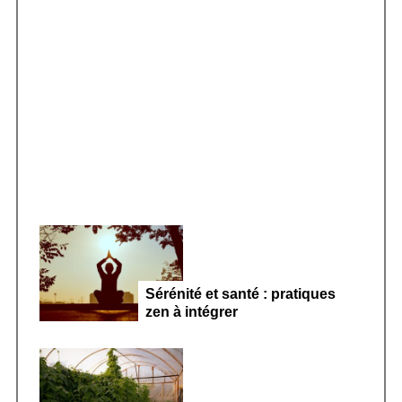
f
o
r
Smoothie kéfir fermenté : révolution
:
microbiote féminin 2026
Sérénité et santé : pratiques
zen à intégrer