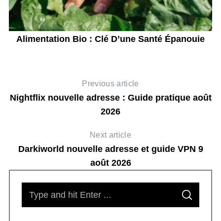
en
Alimentation Bio : Clé D’une Santé Épanouie
Previous article
Nightflix nouvelle adresse : Guide pratique août
2026
Next article
Darkiworld nouvelle adresse et guide VPN 9
août 2026
S
S
e
E
A
R
a
C