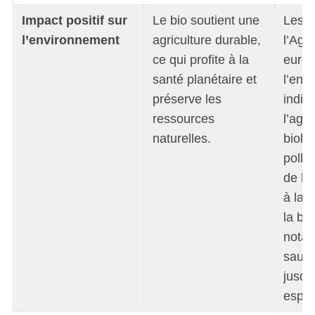
Impact positif sur
Le bio soutient une
Les a
l’environnement
agriculture durable,
l’Age
ce qui profite à la
euro
santé planétaire et
l’env
préserve les
indiq
ressources
l’agri
naturelles.
biolo
pollu
de l’
à la 
la bio
nota
sauv
jusqu
espèc