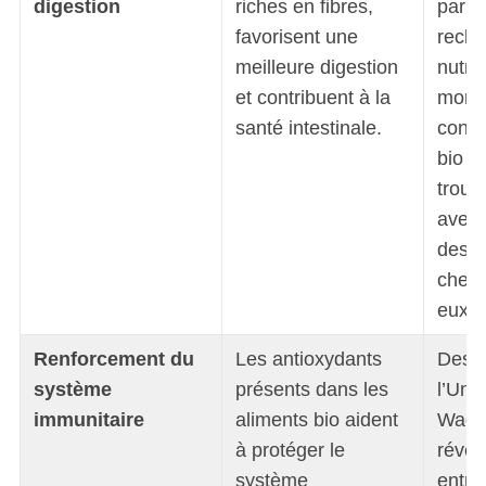
digestion
riches en fibres,
par l
favorisent une
reche
meilleure digestion
nutri
et contribuent à la
montr
santé intestinale.
cons
bio o
troubl
avec 
des 
chez 
eux.
Renforcement du
Les antioxydants
Des r
système
présents dans les
l’Uni
immunitaire
aliments bio aident
Wage
à protéger le
révélé
système
entre