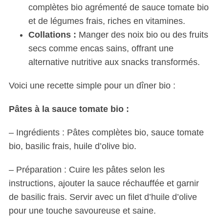
complètes bio agrémenté de sauce tomate bio
et de légumes frais, riches en vitamines.
Collations :
Manger des noix bio ou des fruits
S
secs comme encas sains, offrant une
e
a
alternative nutritive aux snacks transformés.
r
c
Voici une recette simple pour un dîner bio :
h
f
Pâtes à la sauce tomate bio :
o
r
– Ingrédients : Pâtes complètes bio, sauce tomate
:
bio, basilic frais, huile d’olive bio.
– Préparation : Cuire les pâtes selon les
instructions, ajouter la sauce réchauffée et garnir
de basilic frais. Servir avec un filet d’huile d’olive
pour une touche savoureuse et saine.