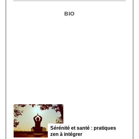
H
r
BIO
c
h
f
o
r
Smoothie kéfir fermenté : révolution
:
microbiote féminin 2026
Sérénité et santé : pratiques
zen à intégrer