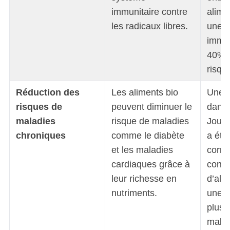
immunitaire contre
alime
les radicaux libres.
une m
immun
40% 
risqu
Réduction des
Les aliments bio
Une é
risques de
peuvent diminuer le
dans l
maladies
risque de maladies
Journ
chroniques
comme le diabète
a éta
et les maladies
corrél
cardiaques grâce à
cons
leur richesse en
d’ali
nutriments.
une i
plus 
malad