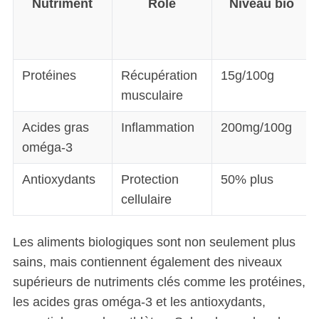
Nutriment
Rôle
Niveau bio
Protéines
Récupération
15g/100g
musculaire
Acides gras
Inflammation
200mg/100g
oméga-3
S
e
Antioxydants
Protection
50% plus
a
cellulaire
r
c
h
Les aliments biologiques sont non seulement plus
f
sains, mais contiennent également des niveaux
o
r
supérieurs de nutriments clés comme les protéines,
:
les acides gras oméga-3 et les antioxydants,