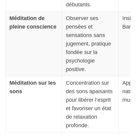
débutants.
Méditation de
Observer ses
Insigh
pleine conscience
pensées et
Bam
sensations sans
jugement, pratique
fondée sur la
psychologie
positive.
Méditation sur les
Concentration sur
Apps 
sons
des sons apaisants
natur
pour libérer l’esprit
music
et favoriser un état
de relaxation
profonde.