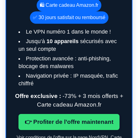
🛍️ Carte cadeau Amazon.fr
✅ 30 jours satisfait ou remboursé
Le VPN numéro 1 dans le monde !
Jusqu’à
10 appareils
sécurisés avec
un seul compte
Protection avancée : anti-phishing,
blocage des malwares
Navigation privée : IP masquée, trafic
S
chiffré
e
Offre exclusive :
-73% + 3 mois offerts +
a
r
Carte cadeau Amazon.fr
c
h
👉 Profiter de l’offre maintenant
f
o
r
Voir conditions de l’offre sur la page NordVPN. Carte