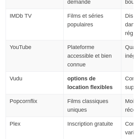
e
demande
boucl
a
r
IMDb TV
Films et séries
Dispon
c
populaires
dans 
h
régio
f
o
YouTube
Plateforme
Quali
r
accessible et bien
inéga
:
connue
Vudu
options de
Conte
location flexibles
supp
Popcornflix
Films classiques
Moins
uniques
récen
Plex
Inscription gratuite
Conte
varia