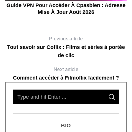
s
Guide VPN Pour Accéder À Cpasbien : Adresse
Mise À Jour Août 2026
Previous article
Tout savoir sur Coflix : Films et séries à portée
de clic
Next article
Comment accéder à Filmoflix facilement ?
S
S
e
E
A
R
a
C
H
r
BIO
c