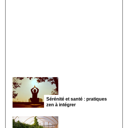
h
f
o
r
Smoothie kéfir fermenté : révolution
:
microbiote féminin 2026
Sérénité et santé : pratiques
zen à intégrer