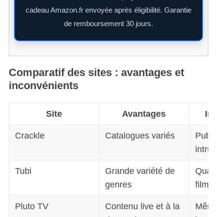
cadeau Amazon.fr envoyée après éligibilité. Garantie
de remboursement 30 jours.
Comparatif des sites : avantages et
inconvénients
Site
Avantages
In
Crackle
Catalogues variés
Publi
intru
Tubi
Grande variété de
Quali
genres
films
Pluto TV
Contenu live et à la
Même
S