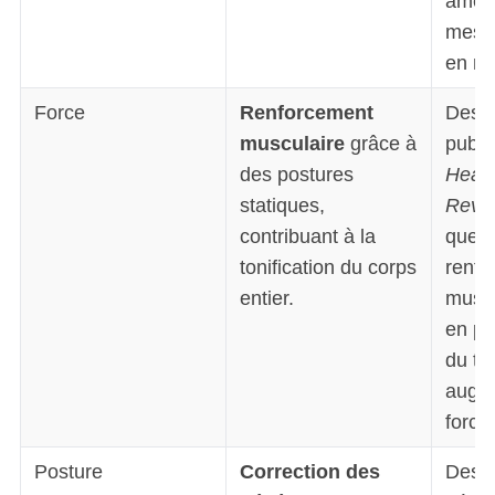
améli
mesu
en m
Force
Renforcement
Des r
musculaire
grâce à
publi
des postures
Healt
statiques,
Revi
contribuant à la
que l
tonification du corps
renfo
entier.
muscl
en pa
du tr
augme
force
Posture
Correction des
Des é