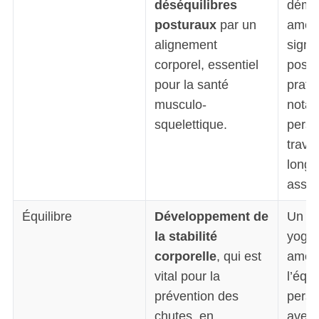
déséquilibres
démo
posturaux
par un
améli
alignement
signif
corporel, essentiel
postu
pour la santé
prati
musculo-
notam
squelettique.
pers
travai
longu
assis
Équilibre
Développement de
Un p
la stabilité
yoga 
corporelle
, qui est
améli
vital pour la
l’équi
prévention des
perso
chutes, en
avec 