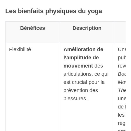
Les bienfaits physiques du yoga
Bénéfices
Description
Flexibilité
Amélioration de
Une é
l’amplitude de
publi
mouvement
des
revu
articulations, ce qui
Body
est crucial pour la
Move
prévention des
Thera
blessures.
une a
de la 
les p
régul