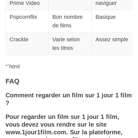
Prime Video
naviguer
Popcornflix
Bon nombre
Basique
de films
Crackle
Varie selon
Assez simple
les titres
“`html
FAQ
Comment regarder un film sur 1 jour 1 film
S
?
e
a
Pour regarder un film sur 1 jour 1 film,
r
vous devez vous rendre sur le site
c
www.1jour1film.com. Sur la plateforme,
h