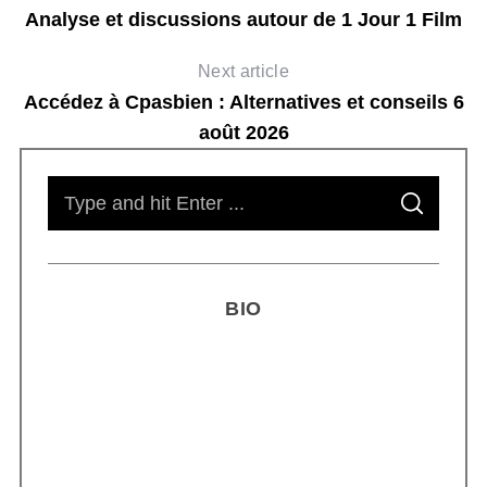
Analyse et discussions autour de 1 Jour 1 Film
Next article
Accédez à Cpasbien : Alternatives et conseils 6
août 2026
S
S
e
E
A
R
a
C
H
r
BIO
c
h
f
o
r
Smoothie kéfir fermenté : révolution
:
microbiote féminin 2026