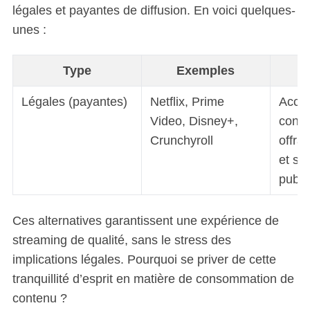
légales et payantes de diffusion. En voici quelques-
r
unes :
c
h
f
Type
Exemples
o
r
Légales (payantes)
Netflix, Prime
Accès
:
Video, Disney+,
conte
Crunchyroll
offra
et so
public
Ces alternatives garantissent une expérience de
streaming de qualité, sans le stress des
implications légales. Pourquoi se priver de cette
tranquillité d’esprit en matière de consommation de
contenu ?