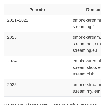
Période
Domaines
2021–2022
empire-streaming
streaming.fr
2023
empire-stream.c
stream.net, empi
streaming.eu
2024
empire-streaming
stream.shop, emp
stream.club
2025
empire-streaming
stream.my,
empi