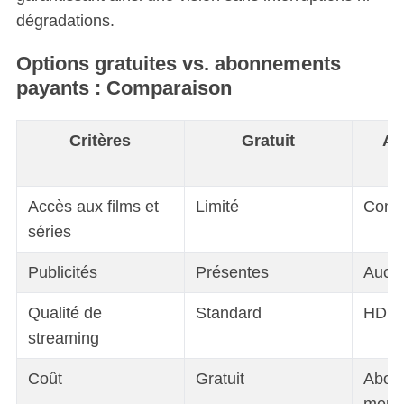
dégradations.
Options gratuites vs. abonnements
payants : Comparaison
Critères
Gratuit
Ab
Accès aux films et
Limité
Comp
séries
Publicités
Présentes
Aucu
Qualité de
Standard
HD, U
streaming
Coût
Gratuit
Abon