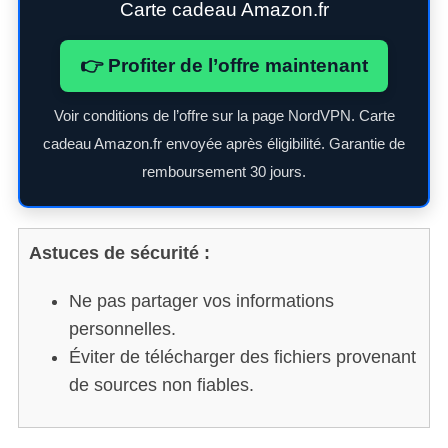
Carte cadeau Amazon.fr
👉 Profiter de l’offre maintenant
S
e
Voir conditions de l’offre sur la page NordVPN. Carte
a
cadeau Amazon.fr envoyée après éligibilité. Garantie de
r
remboursement 30 jours.
c
h
f
o
Astuces de sécurité :
r
:
Ne pas partager vos informations
personnelles.
Éviter de télécharger des fichiers provenant
de sources non fiables.