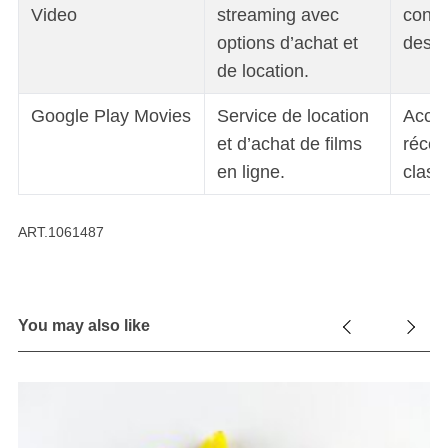
Video
streaming avec
conte
options d’achat et
des e
de location.
Google Play Movies
Service de location
Accès
et d’achat de films
récen
en ligne.
class
ART.1061487
You may also like