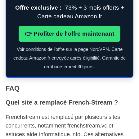
h
Offre exclusive :
-73% + 3 mois offerts +
f
Carte cadeau Amazon.fr
o
r
:
👉 Profiter de l’offre maintenant
Voir conditions de l’offre sur la page NordVPN. Carte
cadeau Amazon.fr envoyée après éligibilité. Garantie de
remboursement 30 jours.
FAQ
Quel site a remplacé French-Stream ?
Frenchstream est remplacé par plusieurs sites
concurrents, notamment frenchstream.vc et
astuces-aide-informatique.info. Ces alternatives