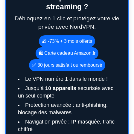
streaming ?
Débloquez en 1 clic et protégez votre vie
privée avec NordVPN.
🎁 -73% + 3 mois offerts
🛍️ Carte cadeau Amazon.fr
✅ 30 jours satisfait ou remboursé
Le VPN numéro 1 dans le monde !
Jusqu’à
10 appareils
sécurisés avec
un seul compte
Protection avancée : anti-phishing,
S
e
blocage des malwares
a
Navigation privée : IP masquée, trafic
r
chiffré
c