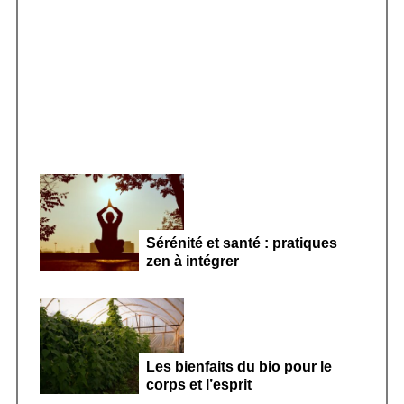
r
Smoothie kéfir fermenté : révolution
:
microbiote féminin 2026
Sérénité et santé : pratiques
zen à intégrer
Les bienfaits du bio pour le
corps et l’esprit