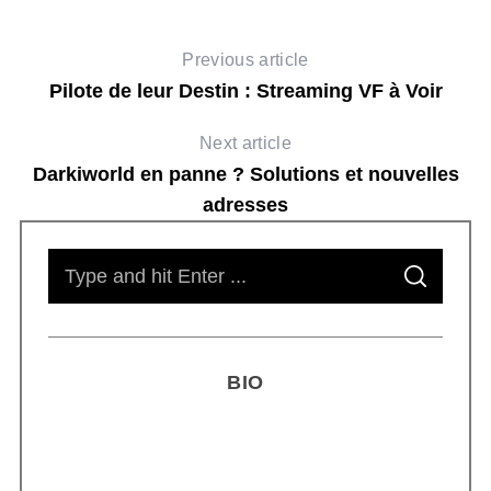
Previous article
Pilote de leur Destin : Streaming VF à Voir
Next article
Darkiworld en panne ? Solutions et nouvelles
adresses
S
S
e
E
A
R
a
C
H
r
BIO
c
h
f
o