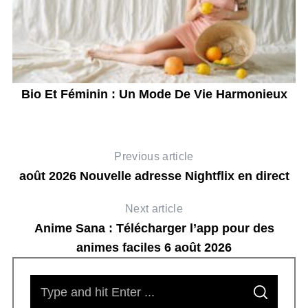
Bio Et Féminin : Un Mode De Vie Harmonieux
Previous article
août 2026 Nouvelle adresse Nightflix en direct
Next article
Anime Sana : Télécharger l’app pour des
animes faciles 6 août 2026
S
S
e
E