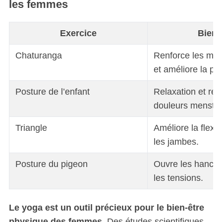
les femmes
Exercice
Bienf
Chaturanga
Renforce les mus
et améliore la po
Posture de l’enfant
Relaxation et réd
douleurs menstru
Triangle
Améliore la flexibi
les jambes.
Posture du pigeon
Ouvre les hanche
les tensions.
Le yoga est un outil précieux pour le bien-être
physique des femmes.
Des études scientifiques