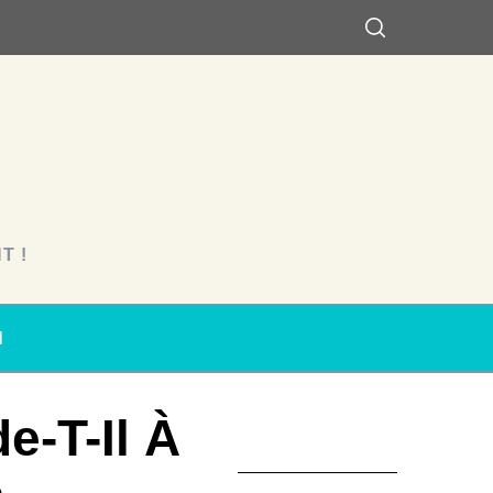
T !
N
e-T-Il À