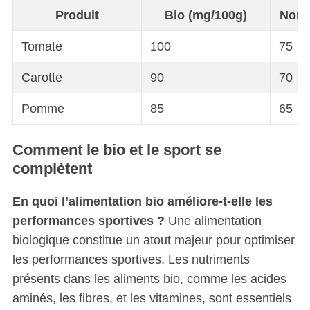
Produit
Bio (mg/100g)
Non 
Tomate
100
75
Carotte
90
70
Pomme
85
65
Comment le bio et le sport se
complètent
En quoi l’alimentation bio améliore-t-elle les
performances sportives ?
Une alimentation
biologique constitue un atout majeur pour optimiser
les performances sportives. Les nutriments
S
présents dans les aliments bio, comme les acides
e
aminés, les fibres, et les vitamines, sont essentiels
a