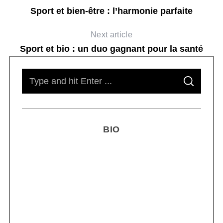
Sport et bien-être : l’harmonie parfaite
Next article
Sport et bio : un duo gagnant pour la santé
S
S
e
E
A
R
a
C
H
r
BIO
c
h
f
o
r
Smoothie kéfir fermenté : révolution
:
microbiote féminin 2026