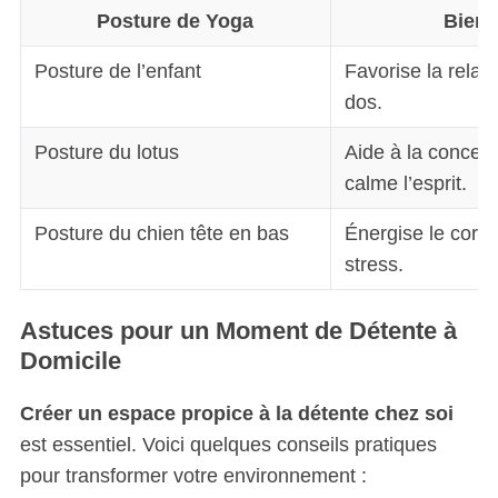
Posture de Yoga
Bienf
Posture de l’enfant
Favorise la relaxa
dos.
Posture du lotus
Aide à la concent
calme l’esprit.
Posture du chien tête en bas
Énergise le corps 
stress.
S
e
a
Astuces pour un Moment de Détente à
r
Domicile
c
h
Créer un espace propice à la détente chez soi
f
est essentiel. Voici quelques conseils pratiques
o
r
pour transformer votre environnement :
: