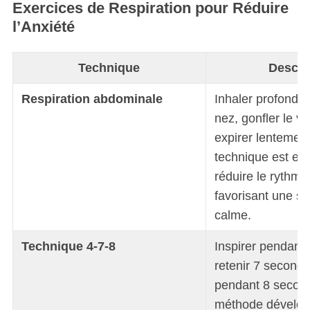
Exercices de Respiration pour Réduire
l’Anxiété
Technique
Descri
Respiration abdominale
Inhaler profondé
nez, gonfler le ve
expirer lentement
technique est eff
réduire le rythme
favorisant une s
calme.
Technique 4-7-8
Inspirer pendant
retenir 7 seconde
pendant 8 secon
méthode développ