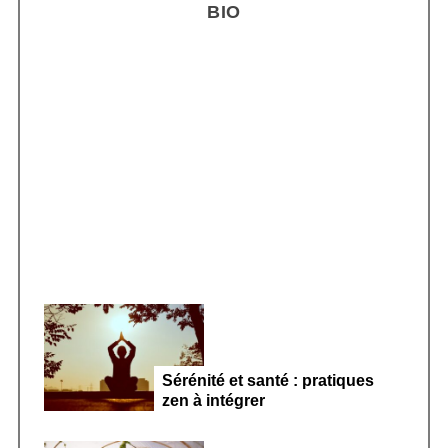
BIO
c
h
f
o
r
Smoothie kéfir fermenté : révolution
:
microbiote féminin 2026
Sérénité et santé : pratiques
zen à intégrer