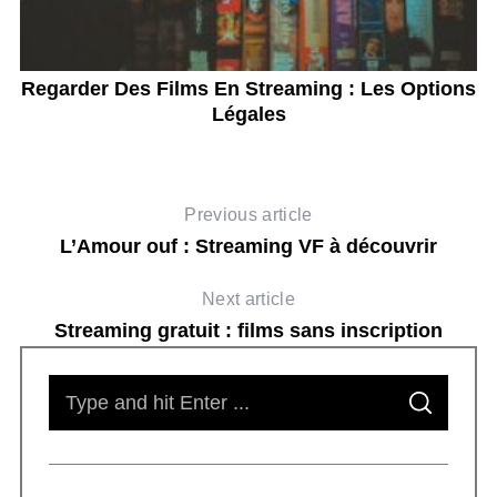
Regarder Des Films En Streaming : Les Options
Légales
Previous article
L’Amour ouf : Streaming VF à découvrir
Next article
Streaming gratuit : films sans inscription
S
S
e
E
A
R
a
C
H
r