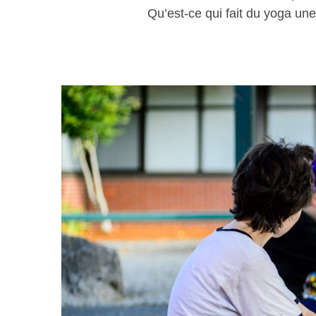
Qu’est-ce qui fait du yoga une
S
e
a
r
c
h
f
o
r
: