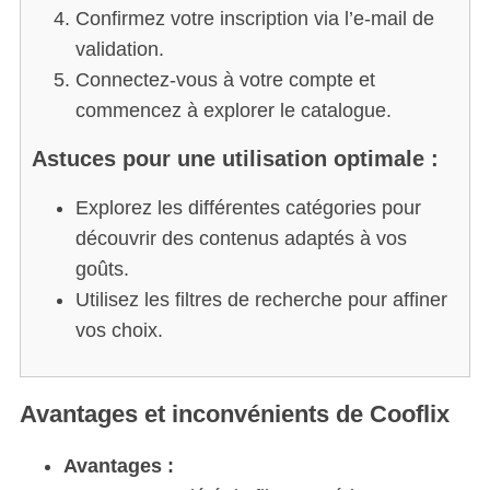
Confirmez votre inscription via l’e-mail de
validation.
Connectez-vous à votre compte et
commencez à explorer le catalogue.
Astuces pour une utilisation optimale :
S
Explorez les différentes catégories pour
e
découvrir des contenus adaptés à vos
a
goûts.
r
Utilisez les filtres de recherche pour affiner
c
h
vos choix.
f
o
r
Avantages et inconvénients de Cooflix
:
Avantages :