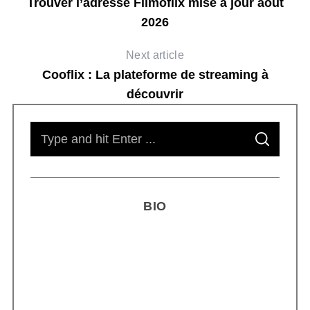
Trouver l’adresse Filmoflix mise à jour août
2026
Next article
Cooflix : La plateforme de streaming à
découvrir
S
S
e
E
A
R
a
C
H
r
BIO
c
h
f
o
r
Smoothie kéfir fermenté : révolution
: