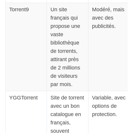
Torrent9
Un site
Modéré, mais
français qui
avec des
propose une
publicités.
vaste
bibliothèque
de torrents,
attirant près
de 2 millions
de visiteurs
par mois.
YGGTorrent
Site de torrent
Variable, avec
S
e
avec un bon
options de
a
catalogue en
protection.
r
français,
c
souvent
h