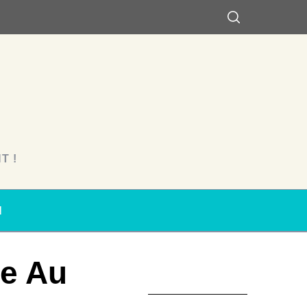
T !
N
re Au