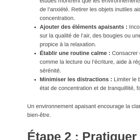
études montrent que les environnement
de l’anxiété. Retirer les objets inutiles a
concentration.
Ajouter des éléments apaisants :
Inco
S
sur la qualité de l’air, des bougies ou 
e
propice à la relaxation.
a
Établir une routine calme :
r
Consacrer d
c
comme la lecture ou l’écriture, aide à ré
h
sérénité.
f
Minimiser les distractions :
Limiter le 
o
état de concentration et de tranquillité, fa
r
:
Un environnement apaisant encourage la clarté
bien-être.
Étape 2 : Pratiquer 