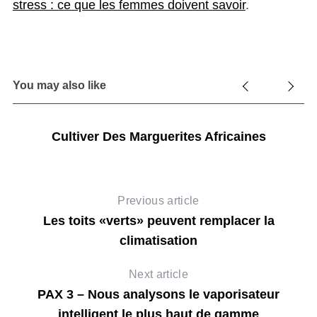
stress : ce que les femmes doivent savoir
.
S
You may also like
e
a
r
Cultiver Des Marguerites Africaines
c
h
f
o
Previous article
r
Les toits «verts» peuvent remplacer la
:
climatisation
Next article
PAX 3 – Nous analysons le vaporisateur
intelligent le plus haut de gamme