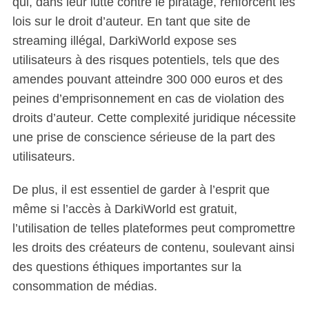
qui, dans leur lutte contre le piratage, renforcent les
lois sur le droit d’auteur. En tant que site de
S
e
streaming illégal, DarkiWorld expose ses
a
utilisateurs à des risques potentiels, tels que des
r
amendes pouvant atteindre 300 000 euros et des
c
peines d’emprisonnement en cas de violation des
h
f
droits d’auteur. Cette complexité juridique nécessite
o
une prise de conscience sérieuse de la part des
r
utilisateurs.
:
De plus, il est essentiel de garder à l’esprit que
même si l’accès à DarkiWorld est gratuit,
l’utilisation de telles plateformes peut compromettre
les droits des créateurs de contenu, soulevant ainsi
des questions éthiques importantes sur la
consommation de médias.