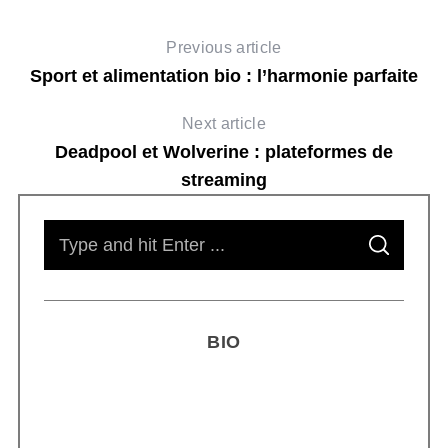
Previous article
Sport et alimentation bio : l’harmonie parfaite
Next article
Deadpool et Wolverine : plateformes de
streaming
S
S
e
E
A
R
a
C
H
r
BIO
c
h
f
o