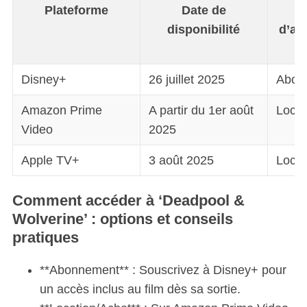
Plateforme
Date de
disponibilité
d’ab
Disney+
26 juillet 2025
Abon
Amazon Prime
A partir du 1er août
Locat
Video
2025
Apple TV+
3 août 2025
Locat
Comment accéder à ‘Deadpool &
Wolverine’ : options et conseils
pratiques
**Abonnement** : Souscrivez à Disney+ pour
un accès inclus au film dès sa sortie.