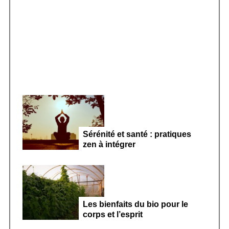
r
Smoothie kéfir fermenté : révolution
:
microbiote féminin 2026
Sérénité et santé : pratiques
zen à intégrer
Les bienfaits du bio pour le
corps et l’esprit