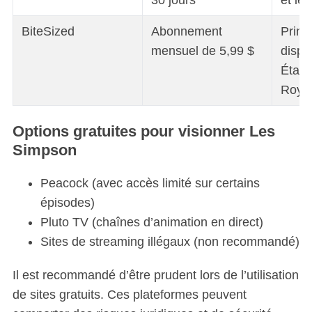
30 jours
et le
BiteSized
Abonnement
Princ
mensuel de 5,99 $
dispo
États
Roya
Options gratuites pour visionner Les
Simpson
Peacock (avec accès limité sur certains
épisodes)
Pluto TV (chaînes d’animation en direct)
Sites de streaming illégaux (non recommandé)
Il est recommandé d’être prudent lors de l’utilisation
de sites gratuits. Ces plateformes peuvent