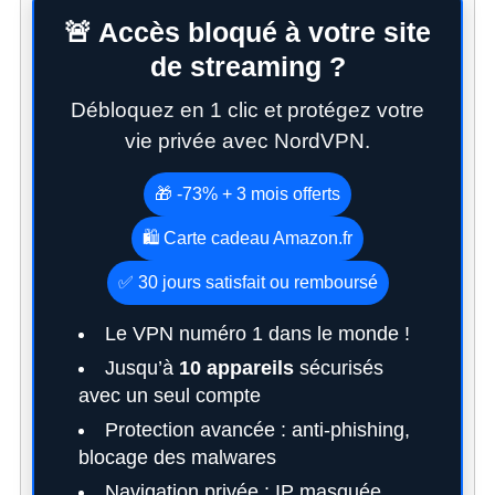
🚨 Accès bloqué à votre site
de streaming ?
Débloquez en 1 clic et protégez votre
vie privée avec NordVPN.
🎁 -73% + 3 mois offerts
🛍️ Carte cadeau Amazon.fr
S
e
✅ 30 jours satisfait ou remboursé
a
r
Le VPN numéro 1 dans le monde !
c
Jusqu’à
10 appareils
sécurisés
h
avec un seul compte
f
o
Protection avancée : anti-phishing,
r
blocage des malwares
:
Navigation privée : IP masquée,