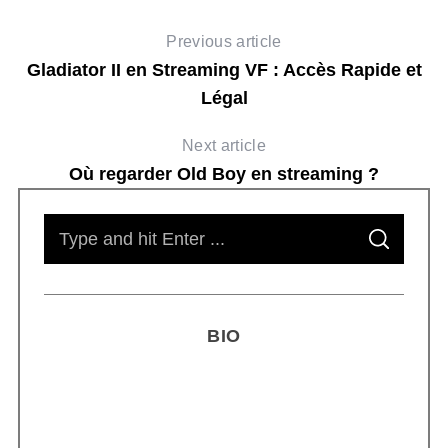
Previous article
Gladiator II en Streaming VF : Accès Rapide et
Légal
Next article
Où regarder Old Boy en streaming ?
S
S
e
E
A
R
a
C
H
r
BIO
c
h
f
o