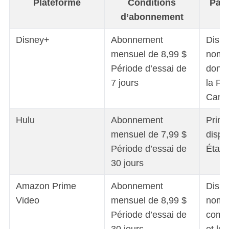
Plateforme
Conditions
Pays
d’abonnement
Disney+
Abonnement
Dispo
mensuel de 8,99 $
nomb
Période d’essai de
dont 
7 jours
la Fra
Cana
Hulu
Abonnement
Princ
mensuel de 7,99 $
dispo
Période d’essai de
États
30 jours
Amazon Prime
Abonnement
Dispo
Video
mensuel de 8,99 $
nombr
Période d’essai de
compr