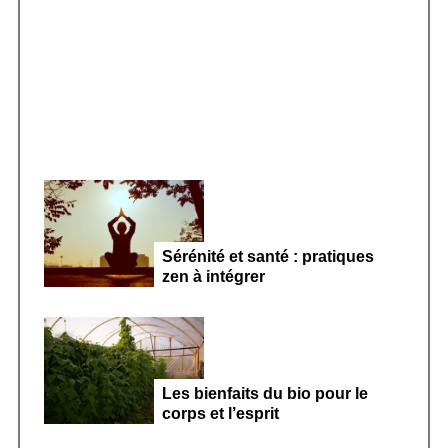
r
Smoothie kéfir fermenté : révolution
:
microbiote féminin 2026
Sérénité et santé : pratiques
zen à intégrer
Les bienfaits du bio pour le
corps et l’esprit