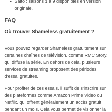
Salto : saisons 1 à 9 disponibles en version
S
e
originale.
a
r
FAQ
c
h
Où trouver Shameless gratuitement ?
f
o
r
Vous pouvez regarder Shameless gratuitement sur
:
certaines chaînes de télévision, comme RMC Story,
qui diffuse la série. En dehors de cela, plusieurs
services de streaming proposent des périodes
d’essai gratuites.
Pour profiter de ces essais, il suffit de s’inscrire sur
des plateformes comme Amazon Prime Video ou
Netflix, qui offrent généralement un accès gratuit
pendant un mois. Cela vous permet de visionner la