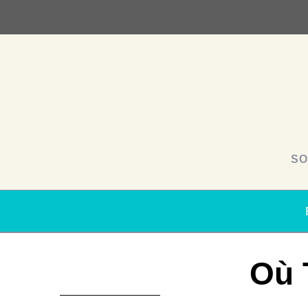
SO
Où 