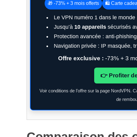
🎁 -73% + 3 mois offerts
🛍️ Carte cade
Le VPN numéro 1 dans le monde 
Jusqu’à
10 appareils
sécurisés a
Protection avancée : anti-phishin
Navigation privée : IP masquée, tra
Offre exclusive :
-73% + 3 moi
👉 Profiter d
Voir conditions de l’offre sur la page NordVPN. C
de rembou
Comparaison des o