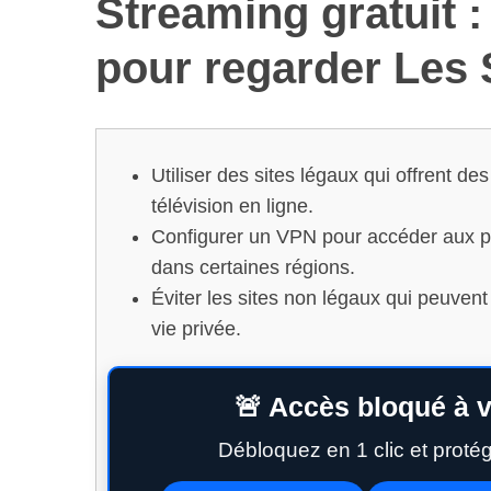
Streaming gratuit :
S
e
pour regarder Les
a
r
c
h
f
Utiliser des sites légaux qui offrent d
o
télévision en ligne.
r
Configurer un VPN pour accéder aux p
:
dans certaines régions.
Éviter les sites non légaux qui peuvent
vie privée.
🚨 Accès bloqué à v
Débloquez en 1 clic et proté