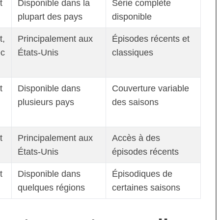
t
Disponible dans la
Série complète
plupart des pays
disponible
t,
Principalement aux
Épisodes récents et
ec
États-Unis
classiques
t
Disponible dans
Couverture variable
plusieurs pays
des saisons
t
Principalement aux
Accès à des
États-Unis
épisodes récents
t
Disponible dans
Épisodiques de
quelques régions
certaines saisons