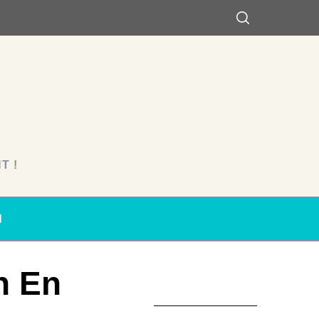
T !
N
n En