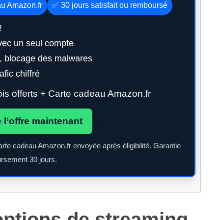
au Amazon.fr
✅ 30 jours satisfait ou remboursé
!
vec un seul compte
g, blocage des malwares
fic chiffré
s offerts + Carte cadeau Amazon.fr
e l’offre maintenant
arte cadeau Amazon.fr envoyée après éligibilité. Garantie
rsement 30 jours.
ptions de streaming