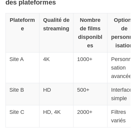
des plateformes
Plateform
Qualité de
Nombre
Options
e
streaming
de films
de
disponibl
personna
es
isation
S
Site A
4K
1000+
Personnal
e
sation
a
avancée
r
c
Site B
HD
500+
Interface
h
simple
f
o
Site C
HD, 4K
2000+
Filtres
r
:
variés