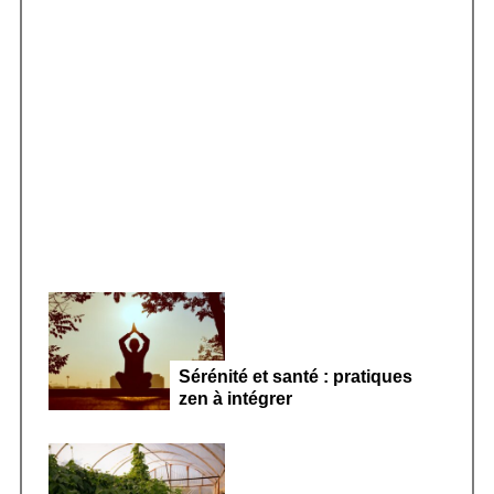
h
f
o
r
Smoothie kéfir fermenté : révolution
:
microbiote féminin 2026
Sérénité et santé : pratiques
zen à intégrer