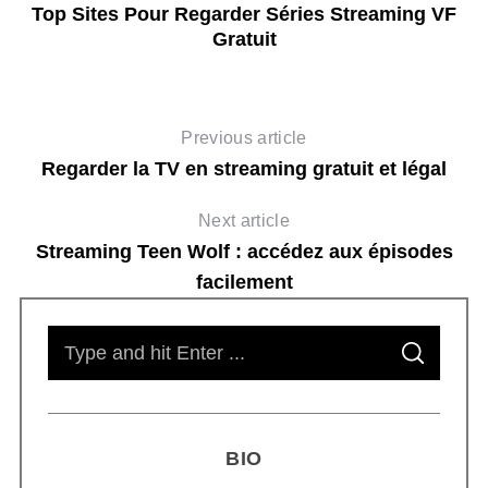
Top Sites Pour Regarder Séries Streaming VF
Gratuit
Previous article
Regarder la TV en streaming gratuit et légal
Next article
Streaming Teen Wolf : accédez aux épisodes
facilement
S
S
e
E
A
R
a
C
H
r
BIO
c