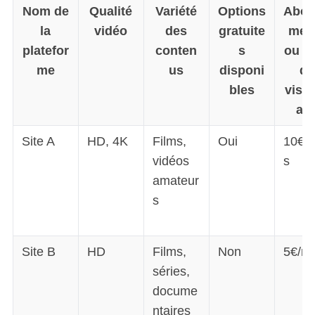
Nom de
Qualité
Variété
Options
Abo
la
vidéo
des
gratuite
men
platefor
conten
s
ou fr
me
us
disponi
de
bles
visi
ag
Site A
HD, 4K
Films,
Oui
10€/
vidéos
s
amateur
s
Site B
HD
Films,
Non
5€/mo
séries,
docume
ntaires