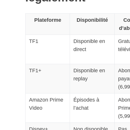
Plateforme
Disponibilité
Co
d’a
TF1
Disponible en
Gratu
direct
télév
TF1+
Disponible en
Abon
replay
paya
(6,9
Amazon Prime
Épisodes à
Abon
Video
l’achat
Prim
(5,9
Disney+
Non disponible
Pas