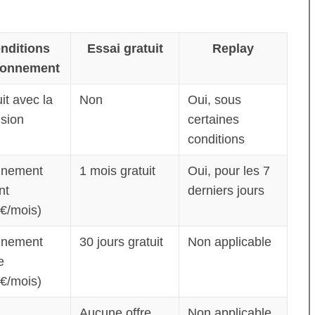
nditions
Essai gratuit
Replay
bonnement
it avec la
Non
Oui, sous
ision
certaines
conditions
nement
1 mois gratuit
Oui, pour les 7
nt
derniers jours
9€/mois)
nement
30 jours gratuit
Non applicable
e
9€/mois)
Aucune offre
Non applicable