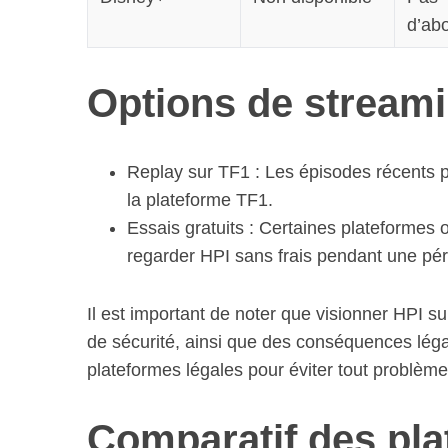
d’ab
Options de streami
S
e
a
r
Replay sur TF1 : Les épisodes récents p
c
la plateforme TF1.
h
Essais gratuits : Certaines plateformes o
f
regarder HPI sans frais pendant une péri
o
r
:
Il est important de noter que visionner HPI su
de sécurité, ainsi que des conséquences légal
plateformes légales pour éviter tout problème
Comparatif des pl