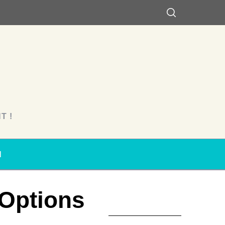
T !
N
 Options