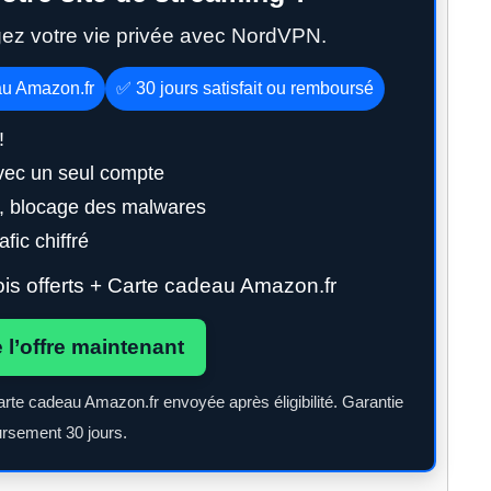
gez votre vie privée avec NordVPN.
au Amazon.fr
✅ 30 jours satisfait ou remboursé
!
vec un seul compte
g, blocage des malwares
fic chiffré
s offerts + Carte cadeau Amazon.fr
e l’offre maintenant
arte cadeau Amazon.fr envoyée après éligibilité. Garantie
rsement 30 jours.